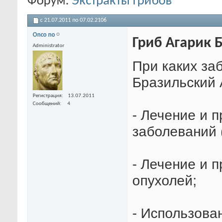
Форум:
Экстракты грибов
c 21.07.2011 по 07.02.2106
Onco no
Гриб Агарик 
Administrator
При каких за
Бразильский 
Регистрация
13.07.2011
Сообщений
4
- Лечение и 
заболеваний 
- Лечение и 
опухолей;
- Использова