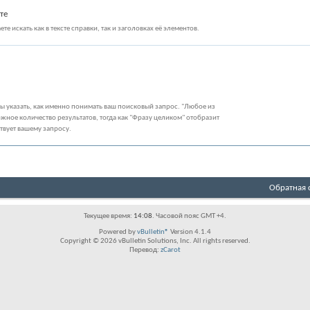
те
те искать как в тексте справки, так и заголовках её элементов.
бы указать, как именно понимать ваш поисковый запрос. "Любое из
жное количество результатов, тогда как "Фразу целиком" отобразит
ствует вашему запросу.
Обратная 
Текущее время:
14:08
. Часовой пояс GMT +4.
Powered by
vBulletin®
Version 4.1.4
Copyright © 2026 vBulletin Solutions, Inc. All rights reserved.
Перевод:
zCarot