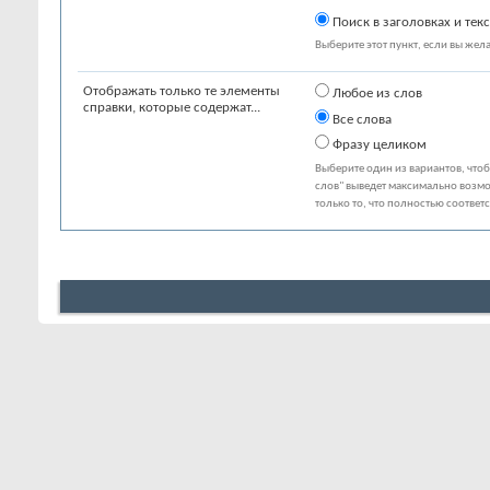
Поиск в заголовках и текс
Выберите этот пункт, если вы желае
Отображать только те элементы
Любое из слов
справки, которые содержат...
Все слова
Фразу целиком
Выберите один из вариантов, что
слов" выведет максимально возмо
только то, что полностью соответ