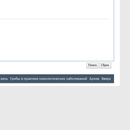
связь
Грибы в практике онкологических заболеваний
Архив
Вверх