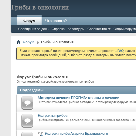
Форум
Что нового?
Сообщения за день
Справка
Календарь
Сообщество
Опции форум
Форум
Грибы и онкология
Если это ваш первый визит, рекомендуем почитать проверить
FAQ
, нажав
начала просмотра сообщений, выберите раздел, который вы хотите посет
Форум:
Грибы и онкология
Описание лечебных свойств экстрагированных грибов
Подразделы
Методика лечения ПРОГМА- отзывы о лечении
ПРотиво Опухолевая Грибная МетодикА- в этом разделе форума можн
Экстракты грибов
Грибные экстракты- их роль в лечении онкологических заболеваниях
Экстракт гриба Агарика Бразильского