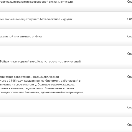
Со
, тормозящие развитие кровеносной системы опухоли.
Со
 за счёт имеющихся у него Бета-глюканов и других
Со
хатистой или зимнего опёнка.
Со
Рейши имеет горький вкус. Кстати, горечь – отличительный
Со
но внимание современной фармацевтической
лько в 1965 году, когда инженер-биохимик, работающий в
нимание на своего коллегу, болевшего раком желудка.
ания к химио- и радиотерапии. В течение нескольких
оту выздоровевшим. Биохимик, вдохновлённый его примером,
Со
Со