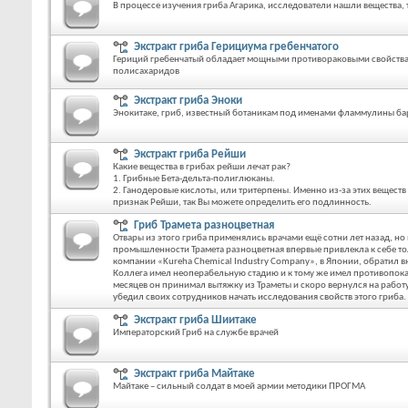
В процессе изучения гриба Агарика, исследователи нашли вещества
Экстракт гриба Герициума гребенчатого
Гериций гребенчатый обладает мощными противораковыми свойствами
полисахаридов
Экстракт гриба Эноки
Энокитаке, гриб, известный ботаникам под именами фламмулины бар
Экстракт гриба Рейши
Какие вещества в грибах рейши лечат рак?
1. Грибные Бета-дельта-полиглюканы.
2. Ганодеровые кислоты, или тритерпены. Именно из-за этих веществ 
признак Рейши, так Вы можете определить его подлинность.
Гриб Трамета разноцветная
Отвары из этого гриба применялись врачами ещё сотни лет назад, 
промышленности Трамета разноцветная впервые привлекла к себе то
компании «Kureha Chemical Industry Company», в Японии, обратил в
Коллега имел неоперабельную стадию и к тому же имел противопоказ
месяцев он принимал вытяжку из Траметы и скоро вернулся на раб
убедил своих сотрудников начать исследования свойств этого гриба.
Экстракт гриба Шиитаке
Императорский Гриб на службе врачей
Экстракт гриба Майтаке
Майтаке – сильный солдат в моей армии методики ПРОГМА