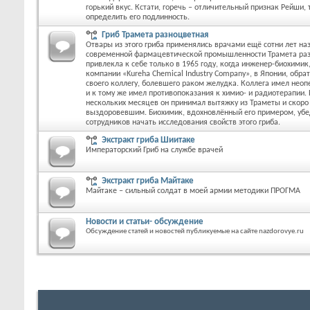
горький вкус. Кстати, горечь – отличительный признак Рейши,
определить его подлинность.
Гриб Трамета разноцветная
Отвары из этого гриба применялись врачами ещё сотни лет на
современной фармацевтической промышленности Трамета ра
привлекла к себе только в 1965 году, когда инженер-биохими
компании «Kureha Chemical Industry Company», в Японии, обра
своего коллегу, болевшего раком желудка. Коллега имел нео
и к тому же имел противопоказания к химио- и радиотерапии. 
нескольких месяцев он принимал вытяжку из Траметы и скоро 
выздоровевшим. Биохимик, вдохновлённый его примером, убе
сотрудников начать исследования свойств этого гриба.
Экстракт гриба Шиитаке
Императорский Гриб на службе врачей
Экстракт гриба Майтаке
Майтаке – сильный солдат в моей армии методики ПРОГМА
Новости и статьи- обсуждение
Обсуждение статей и новостей публикуемые на сайте nazdorovye.ru