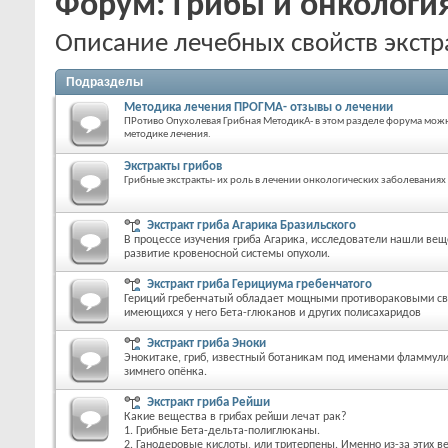
Форум:
Грибы и онкологи
Описание лечебных свойств экст
Подразделы
Методика лечения ПРОГМА- отзывы о лечении
ПРотиво Опухолевая Грибная МетодикА- в этом разделе форума мож
методике лечения.
Экстракты грибов
Грибные экстракты- их роль в лечении онкологических заболеваниях
Экстракт гриба Агарика Бразильского
В процессе изучения гриба Агарика, исследователи нашли ве
развитие кровеносной системы опухоли.
Экстракт гриба Герициума гребенчатого
Гериций гребенчатый обладает мощными противораковыми св
имеющихся у него Бета-глюканов и других полисахаридов
Экстракт гриба Эноки
Энокитаке, гриб, известный ботаникам под именами фламмули
зимнего опёнка.
Экстракт гриба Рейши
Какие вещества в грибах рейши лечат рак?
1. Грибные Бета-дельта-полиглюканы.
2. Ганодеровые кислоты, или тритерпены. Именно из-за этих 