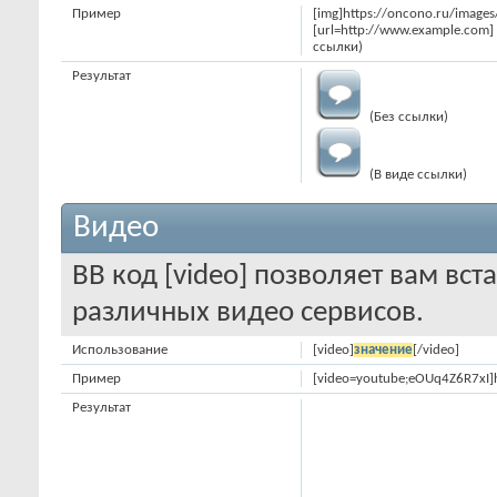
Пример
[img]https://oncono.ru/image
[url=http://www.example.com] 
ссылки)
Результат
(Без ссылки)
(В виде ссылки)
Видео
BB код [video] позволяет вам вс
различных видео сервисов.
Использование
[video]
значение
[/video]
Пример
[video=youtube;eOUq4Z6R7xI]
Результат