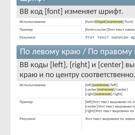
BB код [font] изменяет шрифт.
Использование
[font=
Опция
]
значение
[/font]
Пример
[font=courier]Этот текст напи
Этот текст написан ш
Результат
По левому краю / По правому 
BB коды [left], [right] и [center
краю и по центру соответственно
Использование
[left]
значение
[/left]
[center]
значение
[/center]
[right]
значение
[/right]
Пример
[left]Этот текст выровнен по л
[center]Этот текст выровнен п
[right]Этот текст выровнен по
Результат
Этот текст выровнен по лево