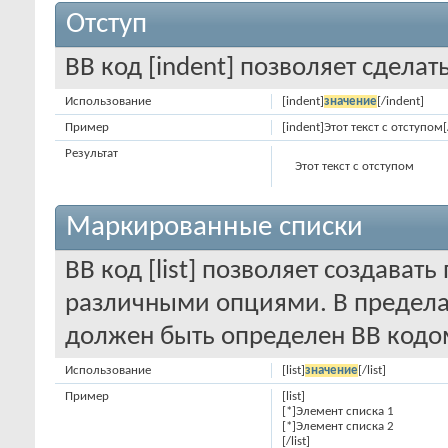
Отступ
BB код [indent] позволяет сделать
Использование
[indent]
значение
[/indent]
Пример
[indent]Этот текст с отступом[
Результат
Этот текст с отступом
Маркированные списки
BB код [list] позволяет создават
различными опциями. В предела
должен быть определен BB кодом
Использование
[list]
значение
[/list]
Пример
[list]
[*]Элемент списка 1
[*]Элемент списка 2
[/list]