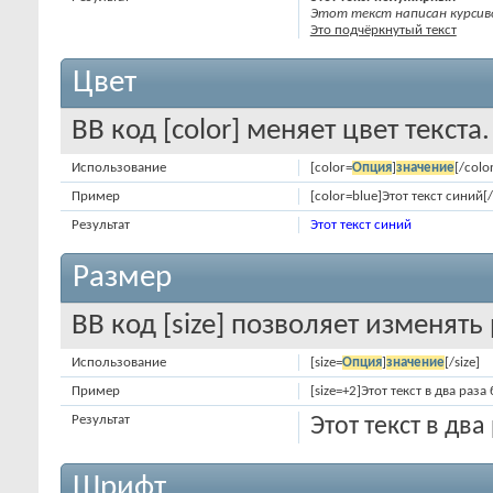
Этот текст написан курси
Это подчёркнутый текст
Цвет
BB код [color] меняет цвет текста.
Использование
[color=
Опция
]
значение
[/colo
Пример
[color=blue]Этот текст синий[/
Результат
Этот текст синий
Размер
BB код [size] позволяет изменят
Использование
[size=
Опция
]
значение
[/size]
Пример
[size=+2]Этот текст в два раз
Результат
Этот текст в дв
Шрифт