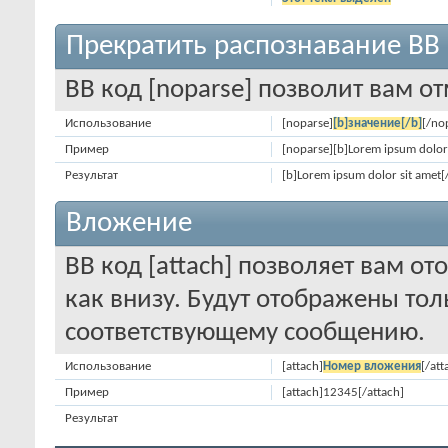
Прекратить распознавание BB
BB код [noparse] позволит вам о
Использование
[noparse]
[b]значение[/b]
[/no
Пример
[noparse][b]Lorem ipsum dolor 
Результат
[b]Lorem ipsum dolor sit amet[
Вложение
BB код [attach] позволяет вам 
как внизу. Будут отображены то
соответствующему сообщению.
Использование
[attach]
Номер вложения
[/att
Пример
[attach]12345[/attach]
Результат