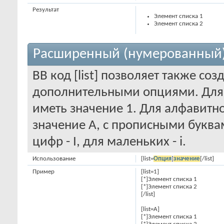
Результат
Элемент списка 1
Элемент списка 2
Расширенный (нумерованный)
BB код [list] позволяет также со
дополнительными опциями. Для
иметь значение 1. Для алфавитно
значение A, с прописными буква
цифр - I, для маленьких - i.
Использование
[list=
Опция
]
значение
[/list]
Пример
[list=1]
[*]Элемент списка 1
[*]Элемент списка 2
[/list]
[list=A]
[*]Элемент списка 1