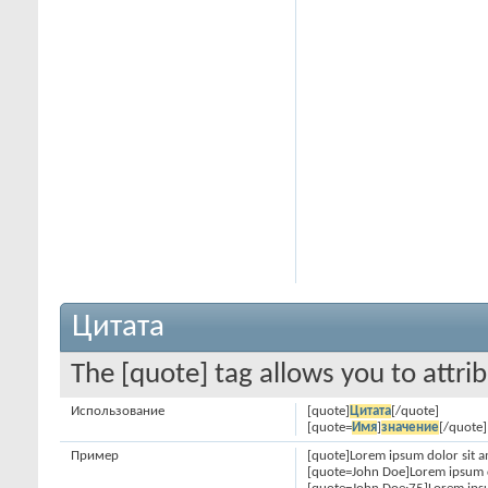
Цитата
The [quote] tag allows you to attri
Использование
[quote]
Цитата
[/quote]
[quote=
Имя
]
значение
[/quote]
Пример
[quote]Lorem ipsum dolor sit a
[quote=John Doe]Lorem ipsum d