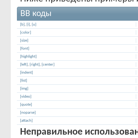
BB коды
[b]
,
[i]
,
[u]
[color]
[size]
[font]
[highlight]
[left]
,
[right]
,
[center]
[indent]
[list]
[img]
[video]
[quote]
[noparse]
[attach]
Неправильное использован