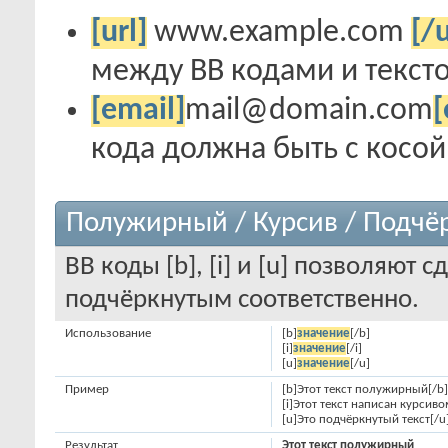
[url]
www.example.com
[/u
между BB кодами и тексто
[email]
mail@domain.com
[
кода должна быть с косой ч
Полужирный / Курсив / Подчё
BB коды [b], [i] и [u] позволяют
подчёркнутым соответственно.
Использование
[b]
значение
[/b]
[i]
значение
[/i]
[u]
значение
[/u]
Пример
[b]Этот текст полужирный[/b]
[i]Этот текст написан курсивом
[u]Это подчёркнутый текст[/u
Результат
Этот текст полужирный