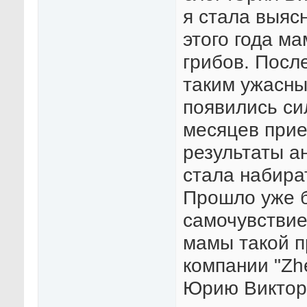
я стала выяс
этого года м
грибов. Посл
таким ужасны
появились си
месяцев при
результаты а
стала набира
Прошло уже б
самочувствие
мамы такой п
компании "Zhe
Юрию Викторо