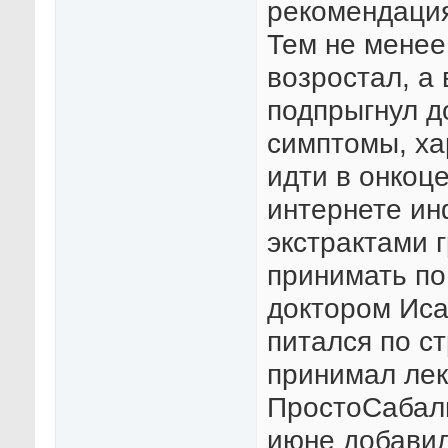
рекомендация
Тем не менее
возростал, а 
подпрыгнул д
симптомы, ха
идти в онкоц
интернете ин
экстрактами 
принимать по
доктором Иса
питался по с
принимал лек
ПростоСабаль
июне добавил