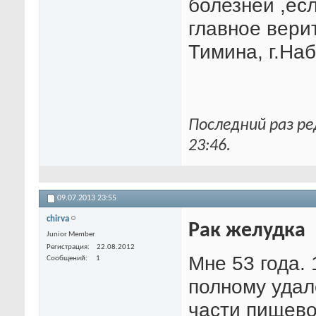
болезней ,есл
главное вери
Тимина, г.На
Последний раз ре
23:46
.
09.07.2013
23:55
chirva
Рак желудка
Junior Member
Регистрация
22.08.2012
Мне 53 года. 
Сообщений
1
полному удал
части пищево