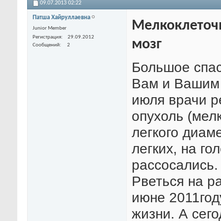
09.07.2013
02:22
Патша Хайруллаевна
Мелкоклеточн
Junior Member
Регистрация
29.09.2012
мозг
Сообщений
2
Большое спас
Вам и Вашим 
июля врачи р
опухоль (мел
легкого диаме
легких, на г
рассосались. 
Рветься на ра
июне 2011год
жизни. А сего