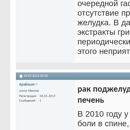
очередной га
отсутствие п
желудка. В 
экстракты гр
периодически
этого неприя
10.07.2013
00:50
Арайлым
рак поджелуд
Junior Member
Регистрация
06.01.2013
печень
Сообщений
1
В 2010 году 
боли в спине,