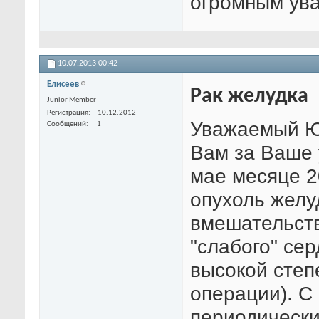
огромным ува
10.07.2013
00:42
Елисеев
Рак желудка
Junior Member
Регистрация
10.12.2012
Уважаемый Ю
Сообщений
1
Вам за Ваше 
мае месяце 2
опухоль желу
вмешательств
"слабого" се
высокой степ
операции). С
периодически