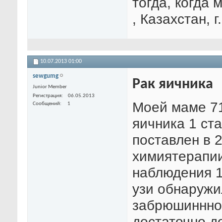
тогда, когда 
, Казахстан, 
10.07.2013
01:00
sewgumg
Рак яичника
Junior Member
Регистрация
06.05.2013
Моей маме 71
Сообщений
1
яичника 1 ст
поставлен в 2
химиятерапии
наблюдения 1 
узи обнаружи
забрюшиннном
достаточно д