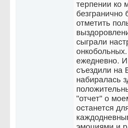
терпении ко 
безгранично 
отметить пол
выздоровлени
сыграли наст
онкобольных.
ежедневно. И
съездили на 
набиралась зд
положительны
"отчет" о мое
останется дл
каждодневным
эмоциями и 