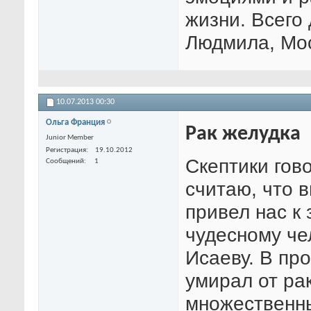
жизни. Всего
Людмила, Мос
10.07.2013
00:30
Ольга Франция
Рак желудка
Junior Member
Регистрация
19.10.2012
Скептики гово
Сообщений
1
считаю, что в
привел нас к
чудесному че
Исаеву. В пр
умирал от ра
множественн