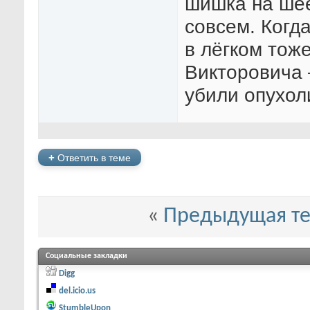
шишка на шее
совсем. Когд
в лёгком тож
Викторовича 
убили опухоли
+
Ответить в теме
«
Предыдущая т
Социальные закладки
Digg
del.icio.us
StumbleUpon