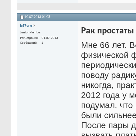
10.07.2013
01:08
b47vrn
Рак простаты
Junior Member
Регистрация
01.07.2013
Мне 66 лет. 
Сообщений
1
физической ф
периодически
поводу радик
никогда, пра
2012 года у 
подумал, что
были сильнее
После пары 
вызвать плат