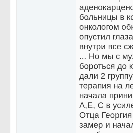
аденокарцено
больницы в к
онкологом об
опустил глаз
внутри все сж
... Но мы с 
бороться до 
дали 2 группу
терапия на л
начала прини
А,Е, С в уси
Отца Георгия
замер и нача