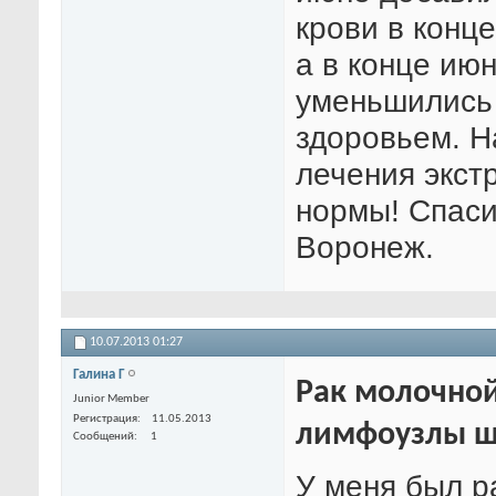
крови в конц
а в конце июн
уменьшились
здоровьем. Н
лечения экст
нормы! Спаси
Воронеж.
10.07.2013
01:27
Галина Г
Рак молочной
Junior Member
Регистрация
11.05.2013
лимфоузлы 
Сообщений
1
У меня был р