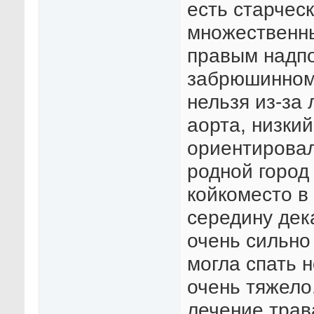
есть старчес
множественны
правым надпо
забрюшинном 
нельзя из-за 
аорта, низки
ориентировал
родной город
койкоместо в 
середину дек
очень сильно 
могла спать 
очень тяжело
лечение трав