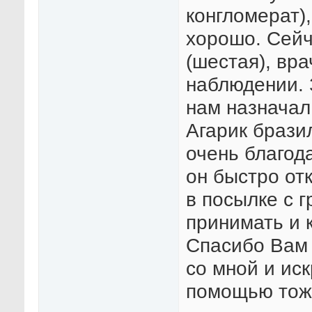
конгломерат)
хорошо. Сейч
(шестая), вр
наблюдении. 
нам назначал
Агарик брази
очень благод
он быстро от
в посылке с г
принимать и 
Спасибо Вам 
со мной и ис
помощью тоже