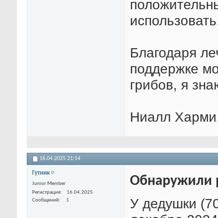
положительны
использовать
Благодаря ле
поддержке мо
грибов, я зна
Ниалл Харми,
16.04.2025
21:14
Гутник
Обнаружили р
Junior Member
Регистрация
16.04.2025
У дедушки (70
Сообщений
1