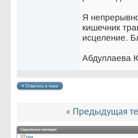
Я непрерывно
кишечник тра
исцеление. Б
Абдуллаева 
+
Ответить в теме
«
Предыдущая т
Социальные закладки
Digg