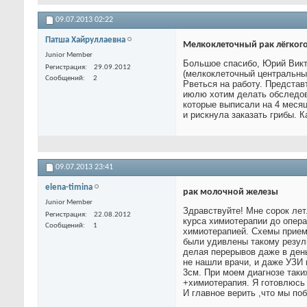
09.07.2013
02:22
Патша Хайруллаевна
Мелкоклеточный рак лёгкого,
Junior Member
Большое спасибо, Юрий Викто
Регистрация
29.09.2012
(мелкоклеточный центральный
Сообщений
2
Рветься на работу. Представ
июлю хотим делать обследов
которые выписали на 4 месяц
и рискнула заказать грибы. К
09.07.2013
23:41
elena-timina
рак молочной железы
Junior Member
Здравствуйте! Мне сорок лет
Регистрация
22.08.2012
курса химиотерапии до опер
Сообщений
1
химиотерапией. Схемы прием
были удивлены такому резуль
делая перерывов даже в день
не нашли врачи, и даже УЗИ 
3см. При моем диагнозе таки
+химиотерапия. Я готовлюсь 
И главное верить ,что мы по