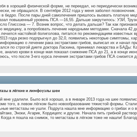
ебя в хорошей физической форме, не переедал, но периодически возника
чески, не обращался. В сентябре 2012 года у меня заболел позвоночник.
и в бедро. После пары дней самолечения пришлось вызвать платную ме
оказал повышенный уровень ПСА —16,55. Дальше закрутилось: УЗИ, Тру
сло Глиссона — 7. Возник вопрос, что делать дальше? Так как признако
 медицину, а попробовать лечение народными методами. Сначала 42 дня
лечился настойкой болиголова, питался по рекомендациям известных в
 2013 года резко подпрыгнул до 32,0, появились некоторые симптомы, х
 информацию о лечении рака экстрактами грибов, выписал их и начал п
ался по строгой диете доктора Ласкина, принимал лекарства и БАДы: К
е, анализ крови в конце мая показал снижение ПСА до 21, а в конце ию
юсь, что после 3-его курса лечения экстрактами грибов ПСА снизится д
тазы в лёгкие и лимфоузлы шеи
ый мне удалили. Было всё хорошо, а в январе 2013 года на шее появилис
оме того, в левом лёгком было новообразование тяжистой формы. Стали
ьные метастазы не ушли. Подруга нашла мне информацию о грибах и о в
айтаке, Эноки, Агарик, Кордицепс и другие. Начала пить грибной раств
Когда я пошла на снимок, то метастазы в лёгком тоже не нашли! Благо