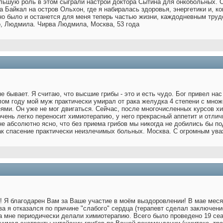
льшую роль в этом сыграли настрои доктора Сытина для онкобольных. 
а Байкал на остров Ольхон, где я набиралась здоровья, энергетики и, ко
оно было и останется для меня теперь частью жизни, каждодневным тру
о, Людмила. Чирва Людмила, Москва, 53 года
 не бывает. Я считаю, что высшие грибы - это и есть чудо. Бог привел н
лом году мой муж практически умирал от рака желудка 4 степени с мн
ми. Он уже не мог двигаться. Сейчас, после многочисленных курсов хи
чень легко переносит химиотерапию, у него прекрасный аппетит и отли
е абсолютно ясно, что без приема грибов мы никогда не добились бы п
ак спасение практически неизлечимых больных. Москва. С огромным ува
 Я благодарен Вам за Ваше участие в моём выздоровлении! В мае меся
а я отказался по причине "слабого" сердца (терапевт сделал заключени
да мне периодически делали химиотерапию. Всего было проведено 19 се