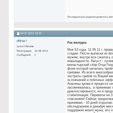
Последний раз редактировалось elen
09.07.2013
23:55
chirva
Рак желудка
Junior Member
Мне 53 года. 11.05.11 г. пр
Регистрация
22.08.2012
стадии. После выписки из бо
Сообщений
1
мужем, внутри все сжалось о
инвалидности. Август - луче
монастырский сбор Отца Геор
фоне которой начались пробл
грибами. Из всего многообра
экстраты грибов по Вашей ме
осложнений и побочных эффек
Анализы крови в процессе хи
засомневалась, а принимаю л
диагностировался, но я прод
стабилизация. Перевели на 3
спасением! Сейчас продолжа
принимаю - 10 дней отдыхаю.
обследование в декабре меся
поддержке моего мужа, его л