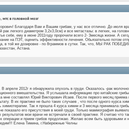
 мтс в головной мозг
рович! Благодаря Вам и Вашим грибам, у нас все отлично. До июля вра
 рак легкого диаметром 3,2х3,0см) и все метастазы: в легких, на голов
тье себе, ему в июне 2011году пророчили всего 2- 3месяца жизни. А сег
ание на ПЭТ, оценить эффективности лечения. Обьязательно потом отп
а, в той же дозировке - по 8граммов в сутки. Так, что, МЫ РАК ПОБЕДИЛ
азахстан, Астана.
. В апреле 2012г я обнаружила опухоль в груди. Оказалось -рак молочной
ационного вмешательства. Я услышала информацию про китайские грибы
а мне составлял Юрий Викторович Исаев. После первого месяц приема г
тату. В их практике не было таких случаев , что после одного курса хи
 химиотерапии. Так я прошла 4 курса химии и 3 месяца принимала грибы
не показало его присутствия в моей груди. Только маммография выявил
х результатов мои врачи не встречали в своей практике. Я считаю что т
к операции и прием грибов продолжаю. Желаю всем быть здоровыми и не 
бедим!!! Елена Тимина, г.Набережные Челны