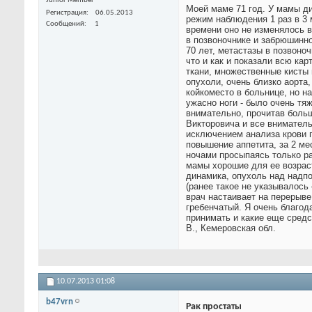
Junior Member
Моей маме 71 год. У мамы ди
Регистрация
06.05.2013
режим наблюдения 1 раз в 3 
Сообщений
1
времени оно не изменялось в
в позвоночнике и забрюшинно
70 лет, метастазы в позвоно
что и как и показали всю ка
ткани, множественные кисты 
опухоли, очень близко аорта
койкоместо в больнице, но на
ужасно ноги - было очень тя
внимательно, прочитав боль
Викторовича и все вниматель
исключением анализа крови п
повышение аппетита, за 2 ме
ночами просыпаясь только ра
мамы хорошие для ее возрас
динамика, опухоль над надп
(ранее такое не указывалось
врач настаивает на перерыве
гребенчатый. Я очень благод
принимать и какие еще средс
В., Кемеровская обл.
10.07.2013
01:08
b47vrn
Рак простаты