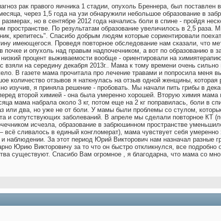
агноз рак правого яичника 1 стадии, опухоль Бреннера, был поставлен в
месяца, через 1,5 года на узи обнаружили небольшое образование в заб
 размерах, но в сентябре 2012 года начались боли в спине - пройдя не
м пространстве. По результатам образование увеличилось в 2,5 раза. М
чник, крепитесь". Спасибо добрым людям которые сориентировали поехат
ртину имеющегося. Проведя повторное обследование нам сказали, что мет
в почке и опухоль над правым надпочечником, а вот по образованию в з
, низкий процент выживаемости вообще - ориентировали на химиятерапи
с взяли на середину декабря 2013г.. Мама к тому времени очень сильно 
жело. В газете мама прочитала про лечение травами и попросила меня 
шое количество отзывов я наткнулась на отзыв одной женщины, которая
но изучив, я приняла решение - пробовать. Мы начали пить грибы в дека
еред второй химией - она была умеренно хорошей. Вторую химия мама п
сяца мама набрала около 3 кг, потом еще на 2 кг поправилась, боли в с
з или два, но уже не от боли. У мамы были проблемы со стулом, которы
та и сопутствующих заболеваний. В апреле мы сделали повторное КТ (п
очечником исчезла, образование в забрюшинном пространстве уменьшил
 – всё сливалось в единый конгломерат), мама чувствует себя умеренно
 и наблюдении. За этот период Юрий Викторович нам назначал разные г
арно Юрию Викторовичу за то что он быстро откликнулся, все подробно о
тва существуют. Спасибо Вам огромное , я благодарна, что мама со мно