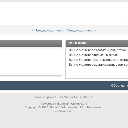
«
Предыдущая тема
|
Следующая тема
»
Ваши права
Вы
не можете
создавать новые темы
Вы
не можете
отвечать в темах
Вы
не можете
прикреплять вложени
Вы
не можете
редактировать свои с
Обратная 
Текущее время:
13:34
. Часовой пояс GMT +4.
Powered by
vBulletin®
Version 4.1.4
Copyright © 2026 vBulletin Solutions, Inc. All rights reserved.
Перевод:
zCarot