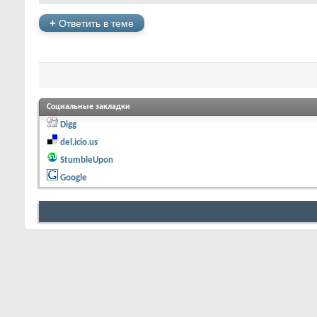
+
Ответить в теме
Социальные закладки
Digg
del.icio.us
StumbleUpon
Google