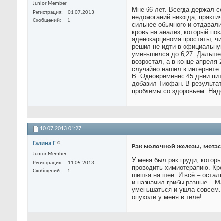
Junior Member
Мне 66 лет. Всегда держал с
Регистрация
01.07.2013
недомоганий никогда, практи
Сообщений
1
сильнее обычного и отдавал
кровь на анализ, который п
аденокарцинома простаты, чи
решил не идти в официальную
уменьшился до 6,27. Дальше 
возростал, а в конце апреля
случайно нашел в интернете
В. Одновременно 45 дней пит
добавил Тиофан. В результат
проблемы со здоровьем. Наде
10.07.2013
01:27
Галина Г
Рак молочной железы, метас
Junior Member
У меня был рак груди, котор
Регистрация
11.05.2013
проводить химиотерапию. Кр
Сообщений
1
шишка на шее. И всё – остал
и назначил грибы разные – М
уменьшаться и ушла совсем. 
опухоли у меня в теле!