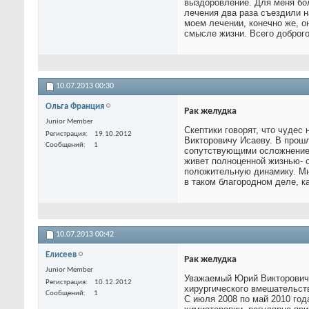
выздоровление. Для меня бо
лечения два раза съездили н
моем лечении, конечно же, 
смысле жизни. Всего доброг
10.07.2013
00:30
Ольга Франция
Рак желудка
Junior Member
Скептики говорят, что чудес
Регистрация
19.10.2012
Викторовичу Исаеву. В прош
Сообщений
1
сопутствующими осложнениея
живет полноценной жизнью- о
положительную динамику. Мн
в таком благородном деле, к
10.07.2013
00:42
Елисеев
Рак желудка
Junior Member
Уважаемый Юрий Викторович!
Регистрация
10.12.2012
хирургического вмешательств
Сообщений
1
С июля 2008 по май 2010 го