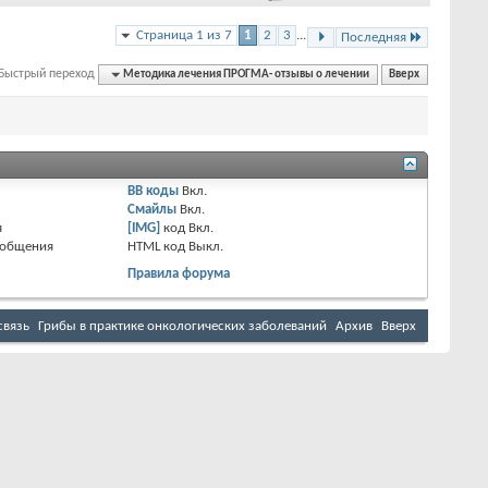
Страница 1 из 7
1
2
3
...
Последняя
Быстрый переход
Методика лечения ПРОГМА- отзывы о лечении
Вверх
BB коды
Вкл.
Смайлы
Вкл.
я
[IMG]
код
Вкл.
ообщения
HTML код
Выкл.
Правила форума
связь
Грибы в практике онкологических заболеваний
Архив
Вверх