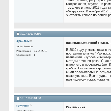
химиотерапии, регулярно прин
гастроскопия, опухоль в раз
тому, что в июне 2012 года 
обнаружена. В ноябре 2012 г
экстракты грибов по вашей р
10.07.2013
00:50
Арайлым
рак поджелудочной железы, 
Junior Member
В 2010 году у мамы стал сни
Регистрация
06.01.2013
поставили диагноз "Рак подж
Сообщений
1
назначили 6 курсов химиотер
методы лечения рака. У нас 
интернете я прочитала блог 
грибов. После чего курс хим
были положительные результ
самочувствие. Врачи удивляю
нам надежду тогда, когда мы 
10.07.2013
01:00
sewgumg
Рак яичника