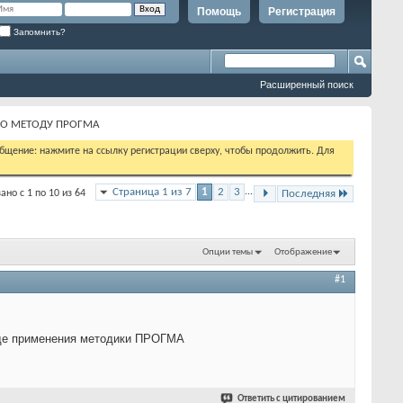
Помощь
Регистрация
Запомнить?
Расширенный поиск
 ПО МЕТОДУ ПРОГМА
бщение: нажмите на ссылку регистрации сверху, чтобы продолжить. Для
Страница 1 из 7
1
2
3
...
ано с 1 по 10 из 64
Последняя
Опции темы
Отображение
#1
ходе применения методики ПРОГМА
Ответить с цитированием