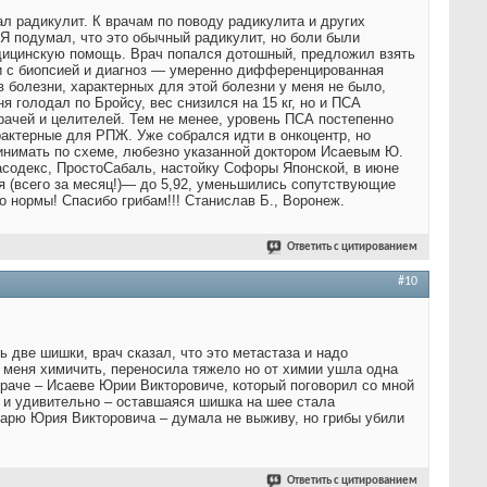
л радикулит. К врачам по поводу радикулита и других
 Я подумал, что это обычный радикулит, но боли были
дицинскую помощь. Врач попался дотошный, предложил взять
зи с биопсией и диагноз — умеренно дифференцированная
в болезни, характерных для этой болезни у меня не было,
 голодал по Бройсу, вес снизился на 15 кг, но и ПСА
рачей и целителей. Тем не менее, уровень ПСА постепенно
арактерные для РПЖ. Уже собрался идти в онкоцентр, но
ринимать по схеме, любезно указанной доктором Исаевым Ю.
асодекс, ПростоСабаль, настойку Софоры Японской, в июне
ня (всего за месяц!)— до 5,92, уменьшились сопутствующие
о нормы! Спасибо грибам!!! Станислав Б., Воронеж.
Ответить с цитированием
#10
ь две шишки, врач сказал, что это метастаза и надо
 меня химичить, переносила тяжело но от химии ушла одна
раче – Исаеве Юрии Викторовиче, который поговорил со мной
ор и удивительно – оставшаяся шишка на шее стала
дарю Юрия Викторовича – думала не выживу, но грибы убили
Ответить с цитированием