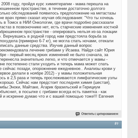
 2008 году, пройдя курс химиятерапии - мама перешла на
рюшиннном пространстве, в течении достаточно долгого
сколько обследований появилось предположение на метастазы
не врач прямо сказал изучая обследования: "Что ты хочешь
ь в Томск в НИИ Онкологии, где врачи подробно рассказали
астаз в позвоночнике нет, есть старческие изменения костной
абрюшинном пространстве - оперировать нельзя из-за локации
ю. Вернувшись в родной город нам предстояла борьба за
похудела (примерно 6-7 кг), не могла спать ночами, отекали
выписать данные средства. Изучив данный вопрос
 рекомендовала лечение грибами у Исаева. Найдя сайт Юрия
бре - первый месяц ярких изменений не было сначала, за
еренесла значительно легко, и что отмечается у мамы -
пине постепенно стали уходить и теперь мама может спать
е сейчас позади, опорожнение ежедневное.. Анализы крови у
ервое делали в ноябре 2012) - у мамы положительная
ось в 2,5 раза и теперь прослеживаются лимфатические узлы
 хорошо. Сейчас нам предстоит последняя химия (шестая),
рибы:Эноки, Майтаке, Агарик бразильский и Герициум
бъяснил, в посылке с грибами всегда есть памятка - как
й и искренне думаю что и с вашей помощью тоже!!! Евгения
Ответить с цитированием
#9