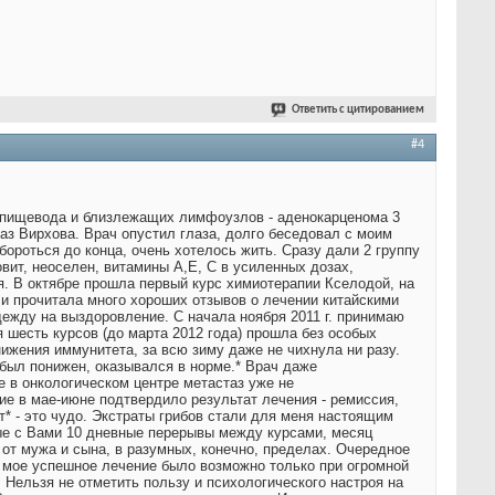
Ответить с цитированием
#4
ти пищевода и близлежащих лимфоузлов - аденокарценома 3
аз Вирхова. Врач опустил глаза, долго беседовал с моим
бороться до конца, очень хотелось жить. Сразу дали 2 группу
вит, неоселен, витамины А,Е, С в усиленных дозах,
я. В октябре прошла первый курс химиотерапии Кселодой, на
и прочитала много хороших отзывов о лечении китайскими
дежду на выздоровление. С начала ноября 2011 г. принимаю
 шесть курсов (до марта 2012 года) прошла без особых
ижения иммунитета, за всю зиму даже не чихнула ни разу.
 был понижен, оказывался в норме.* Врач даже
е в онкологическом центре метастаз уже не
ие в мае-июне подтвердило результат лечения - ремиссия,
т* - это чудо. Экстраты грибов стали для меня настоящим
ые с Вами 10 дневные перерывы между курсами, месяц
 от мужа и сына, в разумных, конечно, пределах. Очередное
о мое успешное лечение было возможно только при огромной
 Нельзя не отметить пользу и психологического настроя на