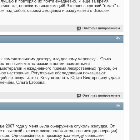
Слушаю и повторяю их почти ежедневно. И еще за время
нечно же, положительных эмоций! Это очень краткий "отчет" о
дом над собой, своими эмоциями и раздумьями о Высшем
Ответить с цитированием
#5
ас к замечательному доктору и чудесному человеку - Юрию
ожественными метастазами и всеми возможными
миотерапии и ежедневного приема лекарственных грибов, он
чное настроение. Регулярные обследования показывают
одобных результатов. Хочу пожелать Юрию Викторовичу удачи
жением, Ольга Егорова.
Ответить с цитированием
#6
це 2007 года у меня была обнаружена опухоль желудка. От
е о высокой степени риска положительного исхода операции).
ансов. Одновременно, в промежутках между сеансами