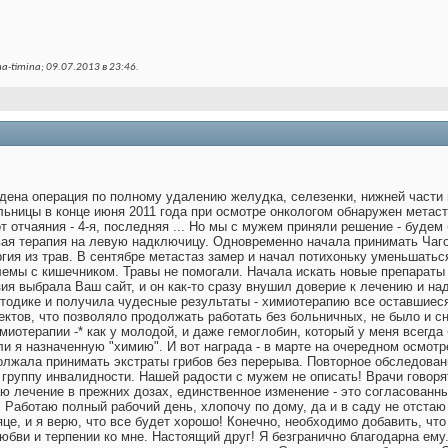
a-timina; 09.07.2013 в
23:46
.
оведена операция по полному удалению желудка, селезенки, нижней час
льницы в конце июня 2011 года при осмотре онкологом обнаружен метаст
т отчаяния - 4-я, последняя ... Но мы с мужем приняли решение - будем 
вая терапия на левую надключицу. Одновременно начала принимать Чаго
гия из трав. В сентябре метастаз замер и начал потихоньку уменьшатьс
емы с кишечником. Травы не помогали. Начала искать новые препараты 
зия выбрала Ваш сайт, и он как-то сразу внушил доверие к лечению и на
тодике и получила чудесные результаты - химиотерапию все оставшиеся
тов, что позволяло продолжать работать без больничных, не было и сн
миотерапии -* как у молодой, и даже гемоглобин, который у меня всегда
и я назначенную "химию". И вот награда - в марте на очередном осмотр
олжала принимать экстраты грибов без перерыва. Повторное обследован
 группу инвалидности. Нашей радости с мужем не описать! Врачи говоря
ю лечение в прежних дозах, единственное изменение - это согласованн
 Работаю полный рабочий день, хлопочу по дому, да и в саду не отстаю
це, и я верю, что все будет хорошо! Конечно, необходимо добавить, чт
юбви и терпении ко мне. Настоящий друг! Я безгранично благодарна ему.