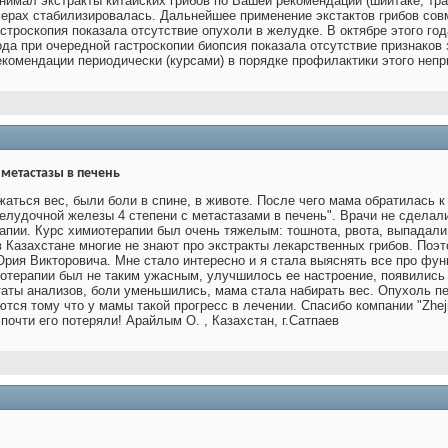
имал экстракты китайских грибов по Вашей рекомендации (шиитаке, траме
мерах стабилизировалась. Дальнейшее применение экстактов грибов сов
гастроскопия показала отсутствие опухоли в желудке. В октябре этого г
ода при очередной гастроскопии биопсия показала отсутствие признако
екомендации периодически (курсами) в порядке профилактики этого непр
метастазы в печень
жаться вес, были боли в спине, в животе. После чего мама обратилась 
елудочной железы 4 степени с метастазами в печень". Врачи не сделал
апии. Курс химиотерапии был очень тяжелым: тошнота, рвота, выпадали
в Казахстане многие не знают про экстракты лекарственных грибов. Поэ
Юрия Викторовича. Мне стало интересно и я стала выяснять все про фун
иотерапии был не таким ужасным, улучшилось ее настроение, появились
аты анализов, боли уменьшились, мама стала набирать вес. Опухоль пе
тся тому что у мамы такой прогресс в лечении. Спасибо компании "Zhej
почти его потеряли! Арайлым О. , Казахстан, г.Сатпаев