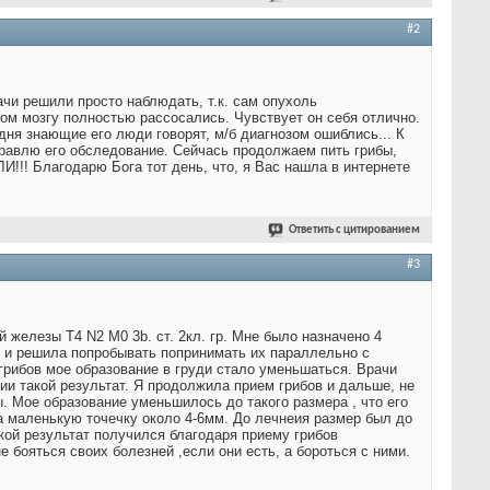
#2
чи решили просто наблюдать, т.к. сам опухоль
ном мозгу полностью рассосались. Чувствует он себя отлично.
одня знающие его люди говорят, м/б диагнозом ошиблись... К
равлю его обследование. Сейчась продолжаем пить грибы,
И!!! Благодарю Бога тот день, что, я Вас нашла в интернете
Ответить с цитированием
#3
 железы Т4 N2 M0 3b. ст. 2кл. гр. Мне было назначено 4
 и решила попробывать попринимать их параллельно с
рибов мое образование в груди стало уменьшаться. Врачи
мии такой результат. Я продолжила прием грибов и дальше, не
. Мое образование уменьшилось до такого размера , что его
а маленькую точечку около 4-6мм. До лечнеия размер был до
акой результат получился благодаря приему грибов
бояться своих болезней ,если они есть, а бороться с ними.