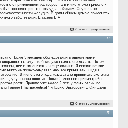
та, агарик бразильский и др.). В итоге, как показала
местно с применением растворов чаги и чистотела привело к
ода был проведен рентген желудка с барием. Опухоль не
в злокачественности желудка. В дальнейшем думаю применять
иятного заболевания. Елисеев Б.А.
Ответить с цитированием
#7
к врачу. После 3 месяцев обследования в апреле маме
и операцию, потому что было уже поздно его делать. Потом
 волосы, вес стал снижаться еще больше. Я искала всякие
тому никто не порекомендавал нам его принимать. Сидя в
готерапию. В июне этого года мама стала принимать экстакты
 силы, улучшился аппетит. После 2 месяцев приема грибов
рестал расти. Прошло уже более 2 лет, у мамы отличное
iang Fangge Pharmaceutical " и Юрию Викторовичу. Они дали
Ответить с цитированием
#8