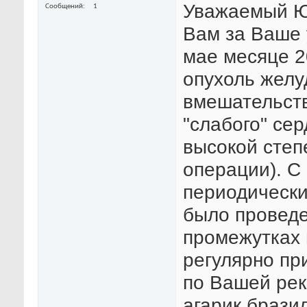
Уважаемый Ю
Сообщений
1
Вам за Ваше 
мае месяце 2
опухоль желу
вмешательств
"слабого" се
высокой степ
операции). С
периодически
было проведе
промежутках 
регулярно пр
по Вашей рек
агарик бразил