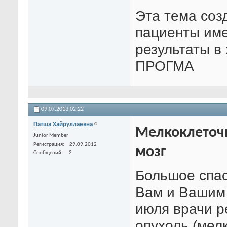
Эта тема соз
пациенты име
результаты в
ПРОГМА
09.07.2013
02:22
Патша Хайруллаевна
Мелкоклеточн
Junior Member
Регистрация
29.09.2012
мозг
Сообщений
2
Большое спас
Вам и Вашим 
июля врачи р
опухоль (мел