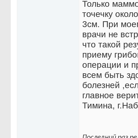
Только мамм
точечку окол
3см. При мое
врачи не вст
что такой ре
приему грибо
операции и 
всем быть зд
болезней ,есл
главное вери
Тимина, г.На
Последний раз ре