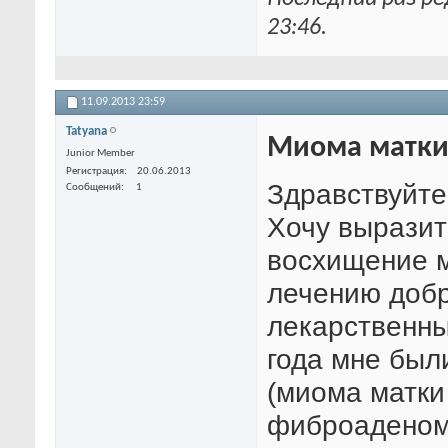
23:46
.
11.09.2013
23:59
Tatyana
Миома матк
Junior Member
Регистрация
20.06.2013
Здравствуйте
Сообщений
1
Хочу выразит
восхищение м
лечению добр
лекарственны
года мне был
(миома матки 
фиброаденом