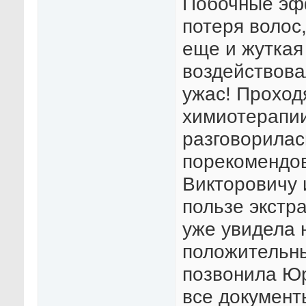
Побочные эфф
потеря волос,
еще и жуткая
воздействова
ужас! Проход
химиотерапии
разговорилас
порекомендо
Викторовичу и
пользе экстр
уже увидела 
положительны
позвонила Юр
все документ