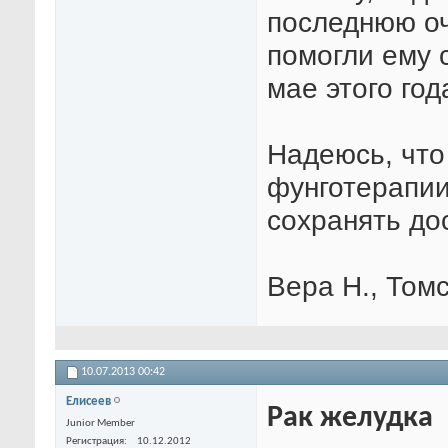
последнюю оч
помогли ему 
мае этого год
Надеюсь, чт
фунготерапии
сохранять до
Вера Н., Том
10.07.2013
00:42
Елисеев
Рак желудка
Junior Member
Регистрация
10.12.2012