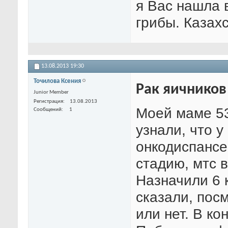
я Вас нашла 
грибы. Казахс
13.08.2013
19:30
Точилова Ксения
Рак яичников
Junior Member
Регистрация
13.08.2013
Моей маме 53
Сообщений
1
узнали, что у
онкодиспансер
стадию, мтс 
Назначили 6 
сказали, пос
или нет. В к