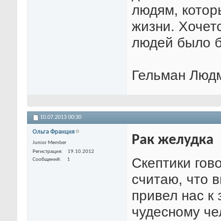
людям, котор
жизни. Хочет
людей было б
Гельман Людм
10.07.2013
00:30
Ольга Франция
Рак желудка
Junior Member
Регистрация
19.10.2012
Скептики гово
Сообщений
1
считаю, что в
привел нас к
чудесному че