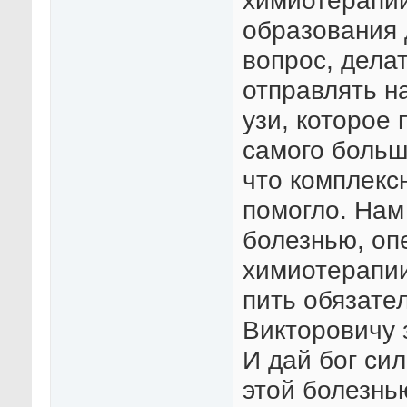
химиотерапии
образования д
вопрос, дела
отправлять н
узи, которое
самого больш
что комплекс
помогло. Нам
болезнью, оп
химиотерапии
пить обязате
Викторовичу 
И дай бог сил
этой болезнь