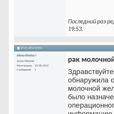
Последний раз ре
19:53
.
09.07.2013
23:41
elena-timina
рак молочно
Junior Member
Регистрация
22.08.2012
Здравствуйте!
Сообщений
1
обнаружила о
молочной желе
было назначе
операционног
информацию п