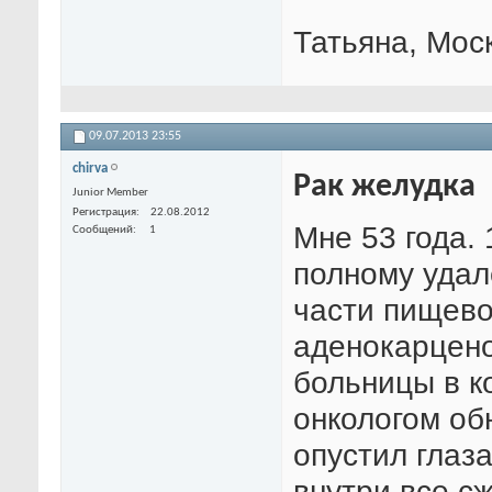
Татьяна, Мос
09.07.2013
23:55
chirva
Рак желудка
Junior Member
Регистрация
22.08.2012
Мне 53 года. 
Сообщений
1
полному удал
части пищево
аденокарцено
больницы в к
онкологом об
опустил глаз
внутри все сж