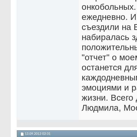
онкобольных.
ежедневно. И
съездили на 
набиралась зд
положительны
"отчет" о мое
останется дл
каждодневным
эмоциями и 
жизни. Всего
Людмила, Мос
13.09.2013
02:31