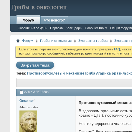
Форум
Что нового?
Сообщения за день
Справка
Календарь
Сообщество
Опции форум
Форум
Грибы и онкология
Экстракты грибов
Экстракт 
Если это ваш первый визит, рекомендуем почитать проверить
FAQ
, нажав
начала просмотра сообщений, выберите раздел, который вы хотите посет
Закрытая тема
Тема:
Противоопухолевый механизм гриба Агарика Бразильск
22.07.2011
02:05
Onco no
Противоопухолевый механиз
Administrator
В здоровом организме есть з
кратко - ЦТЛ)
, постоянно кур
Но это у здорового человека.
Почему? Есть предположение,