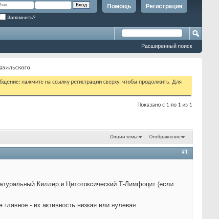
Помощь
Регистрация
Запомнить?
Расширенный поиск
азильского
бщение: нажмите на ссылку регистрации сверху, чтобы продолжить. Для
Показано с 1 по 1 из 1
Опции темы
Отображение
#1
атуральный Киллер и Цитотоксический Т-Лимфоцит (если
 главное - их активность низкая или нулевая.