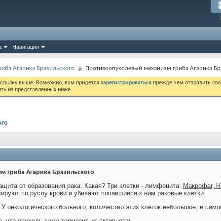
а
Навигация
гриба Агарика Бразильского
Противоопухолевый механизм гриба Агарика Бр
 ссылку выше. Возможно, вам придется
зарегистрироваться
прежде чем отправить соо
ить из представленных ниже.
ого
м гриба Агарика Бразильского
ащита от образования рака. Какая? Три клетки - лимфоцита:
Макрофаг, Н
сируют по руслу крови и убивают попавшиеся к ним раковые клетки.
 У онкологического больного, количество этих клеток небольшое, и самое
 что опухоль сама тормозит их активность.