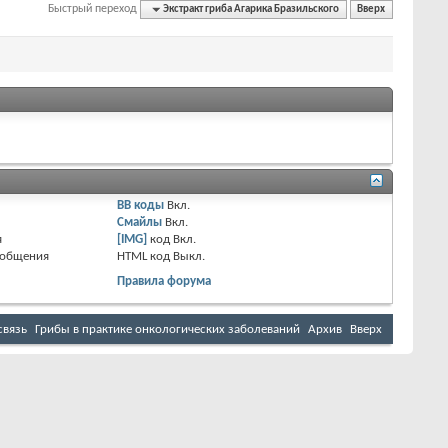
Быстрый переход
Экстракт гриба Агарика Бразильского
Вверх
BB коды
Вкл.
Смайлы
Вкл.
я
[IMG]
код
Вкл.
ообщения
HTML код
Выкл.
Правила форума
связь
Грибы в практике онкологических заболеваний
Архив
Вверх