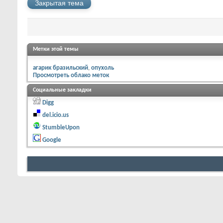
Закрытая тема
Метки этой темы
агарик бразильский
опухоль
Просмотреть облако меток
Социальные закладки
Digg
del.icio.us
StumbleUpon
Google