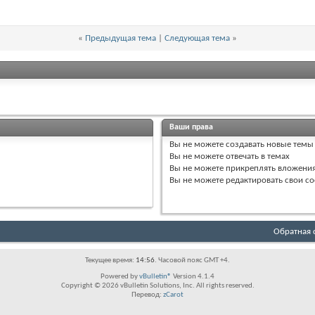
«
Предыдущая тема
|
Следующая тема
»
Ваши права
Вы
не можете
создавать новые темы
Вы
не можете
отвечать в темах
Вы
не можете
прикреплять вложени
Вы
не можете
редактировать свои с
Обратная 
Текущее время:
14:56
. Часовой пояс GMT +4.
Powered by
vBulletin®
Version 4.1.4
Copyright © 2026 vBulletin Solutions, Inc. All rights reserved.
Перевод:
zCarot