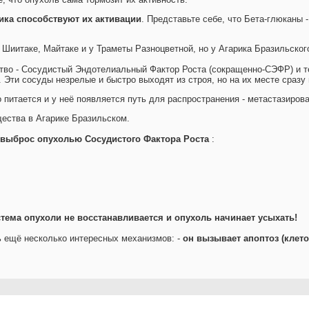
ика способствуют их активации
. Представьте себе, что Бета-глюканы 
 Шиитаке, Майтаке и у Траметы Разноцветной, но у Агарика Бразильско
во - Сосудистый Эндотелиальный Фактор Роста (сокращенно-СЭФР) и т
Эти сосуды незрелые и быстро выходят из строя, но на их месте сразу
 питается и у неё появляется путь для распространения - метастазирова
ества в Агарике Бразильском.
 выброс опухолью Сосудистого Фактора Роста
:
стема опухоли не восстанавливается и опухоль начинает усыхать!
ь ещё несколько интересных механизмов: -
он вызывает апоптоз (клето