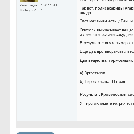
Регистрация
13.07.2011
Так вот,
полисахариды Агар
Сообщений
4
солдат.
Этот механизм есть у Рейши,
Опухоль выбрасывает вещест
и лимфатическими сосудами. 
В результате опухоль хорошо
Ещё два противораковых вещ
Два вещества, тормозящих
а)
Эргостерол;
б)
Пироглютамат Натрия.
Результат: Кровеносная си
У Пироглютамата натрия ест