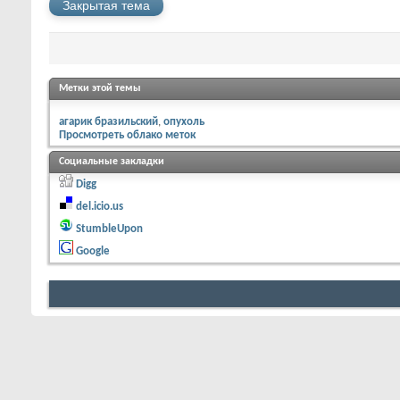
Закрытая тема
Метки этой темы
агарик бразильский
опухоль
Просмотреть облако меток
Социальные закладки
Digg
del.icio.us
StumbleUpon
Google