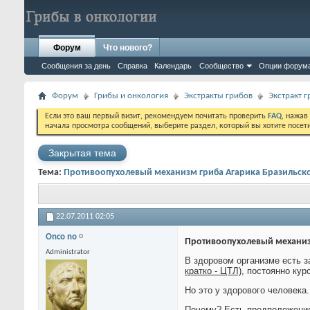
Форум
Что нового?
Сообщения за день
Справка
Календарь
Сообщество
Опции форум
Форум
Грибы и онкология
Экстракты грибов
Экстракт 
Если это ваш первый визит, рекомендуем почитать проверить
FAQ
, нажав
начала просмотра сообщений, выберите раздел, который вы хотите посет
Закрытая тема
Тема:
Противоопухолевый механизм гриба Агарика Бразильск
22.07.2011
02:05
Onco no
Противоопухолевый механиз
Administrator
В здоровом организме есть з
кратко - ЦТЛ)
, постоянно кур
Но это у здорового человека.
Почему? Есть предположение,