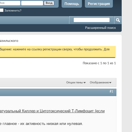
Помощь
Регистрация
Запомнить?
Расширенный поиск
азильского
бщение: нажмите на ссылку регистрации сверху, чтобы продолжить. Для
Показано с 1 по 1 из 1
Опции темы
Отображение
#1
атуральный Киллер и Цитотоксический Т-Лимфоцит (если
 главное - их активность низкая или нулевая.