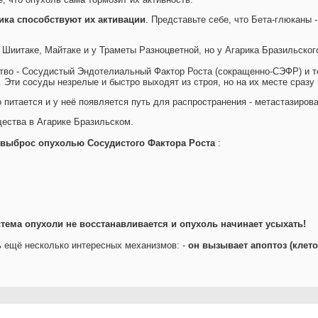
ика способствуют их активации
. Представьте себе, что Бета-глюканы 
 Шиитаке, Майтаке и у Траметы Разноцветной, но у Агарика Бразильско
во - Сосудистый Эндотелиальный Фактор Роста (сокращенно-СЭФР) и т
Эти сосуды незрелые и быстро выходят из строя, но на их месте сразу
 питается и у неё появляется путь для распространения - метастазирова
ества в Агарике Бразильском.
 выброс опухолью Сосудистого Фактора Роста
:
стема опухоли не восстанавливается и опухоль начинает усыхать!
ь ещё несколько интересных механизмов: -
он вызывает апоптоз (клето