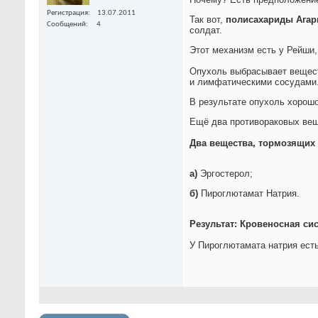
Регистрация
13.07.2011
Так вот,
полисахариды Агар
Сообщений
4
солдат.
Этот механизм есть у Рейши,
Опухоль выбрасывает вещест
и лимфатическими сосудами. 
В результате опухоль хорошо
Ещё два противораковых вещ
Два вещества, тормозящих
а)
Эргостерол;
б)
Пироглютамат Натрия.
Результат: Кровеносная си
У Пироглютамата натрия ест