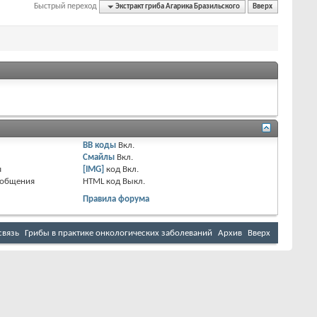
Быстрый переход
Экстракт гриба Агарика Бразильского
Вверх
BB коды
Вкл.
Смайлы
Вкл.
я
[IMG]
код
Вкл.
ообщения
HTML код
Выкл.
Правила форума
связь
Грибы в практике онкологических заболеваний
Архив
Вверх