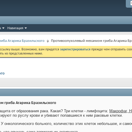
а
Навигация
гриба Агарика Бразильского
Противоопухолевый механизм гриба Агарика Бр
 ссылку выше. Возможно, вам придется
зарегистрироваться
прежде чем отправить соо
ить из представленных ниже.
ого
м гриба Агарика Бразильского
ащита от образования рака. Какая? Три клетки - лимфоцита:
Макрофаг, Н
сируют по руслу крови и убивают попавшиеся к ним раковые клетки.
 У онкологического больного, количество этих клеток небольшое, и самое
 что опухоль сама тормозит их активность.