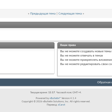
«
Предыдущая тема
|
Следующая тема
»
Ваши права
Вы
не можете
создавать новые темы
Вы
не можете
отвечать в темах
Вы
не можете
прикреплять вложени
Вы
не можете
редактировать свои с
Обратная 
Текущее время:
15:57
. Часовой пояс GMT +4.
Powered by
vBulletin®
Version 4.1.4
Copyright © 2026 vBulletin Solutions, Inc. All rights reserved.
Перевод:
zCarot