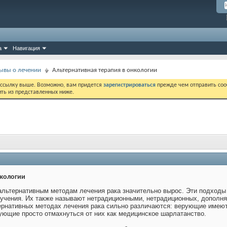
а
Навигация
ывы о лечении
Альтернативная терапия в онкологии
 ссылку выше. Возможно, вам придется
зарегистрироваться
прежде чем отправить соо
ить из представленных ниже.
нкологии
альтернативным методам лечения рака значительно вырос. Эти подходы
учения. Их также называют нетрадиционными, нетрадиционных, дополня
ернативных методах лечения рака сильно различаются: верующие имеют 
рующие просто отмахнуться от них как медицинское шарлатанство.