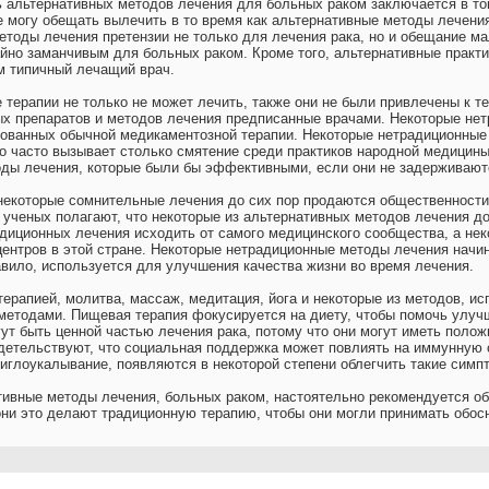
альтернативных методов лечения для больных раком заключается в том,
 могу обещать вылечить в то время как альтернативные методы лечения
етоды лечения претензии не только для лечения рака, но и обещание м
йно заманчивым для больных раком. Кроме того, альтернативные практи
м типичный лечащий врач.
 терапии не только не может лечить, также они не были привлечены к т
ых препаратов и методов лечения предписанные врачами. Некоторые не
ованных обычной медикаментозной терапии. Некоторые нетрадиционные 
о часто вызывает столько смятение среди практиков народной медицины
оды лечения, которые были бы эффективными, если они не задерживаютс
 некоторые сомнительные лечения до сих пор продаются общественности
ученых полагают, что некоторые из альтернативных методов лечения до
диционных лечения исходить от самого медицинского сообщества, а не
центров в этой стране. Некоторые нетрадиционные методы лечения начи
авило, используется для улучшения качества жизни во время лечения.
терапией, молитва, массаж, медитация, йога и некоторые из методов, ис
етодами. Пищевая терапия фокусируется на диету, чтобы помочь улучш
ут быть ценной частью лечения рака, потому что они могут иметь поло
детельствуют, что социальная поддержка может повлиять на иммунную 
 иглоукалывание, появляются в некоторой степени облегчить такие симпт
ивные методы лечения, больных раком, настоятельно рекомендуется обс
они это делают традиционную терапию, чтобы они могли принимать обос