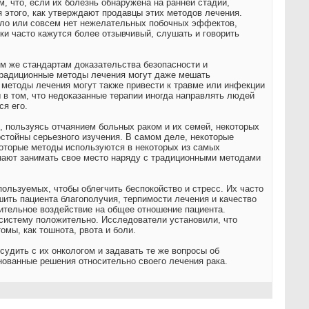
 что, если их болезнь обнаружена на ранней стадии,
 этого, как утверждают продавцы этих методов лечения.
ало или совсем нет нежелательных побочных эффектов,
ки часто кажутся более отзывчивый, слушать и говорить
ем же стандартам доказательства безопасности и
традиционные методы лечения могут даже мешать
методы лечения могут также привести к травме или инфекции
 в том, что недоказанные терапии иногда направлять людей
я его.
, пользуясь отчаянием больных раком и их семей, некоторых
стойны серьезного изучения. В самом деле, некоторые
которые методы используются в некоторых из самых
нают занимать свое место наряду с традиционными методами
пользуемых, чтобы облегчить беспокойство и стресс. Их часто
ить пациента благополучия, терпимости лечения и качество
жительное воздействие на общее отношение пациента.
систему положительно. Исследователи установили, что
омы, как тошнота, рвота и боли.
удить с их онкологом и задавать те же вопросы об
нованные решения относительно своего лечения рака.