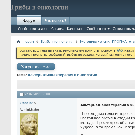
Форум
Что нового?
Сообщения за день
Справка
Календарь
Сообщество
Опции форум
Форум
Грибы и онкология
Методика лечения ПРОГМА- отз
Если это ваш первый визит, рекомендуем почитать проверить
FAQ
, нажав
начала просмотра сообщений, выберите раздел, который вы хотите посет
Закрытая тема
Тема:
Альтернативная терапия в онкологии
22.07.2011
03:00
Onco no
Альтернативная терапия в о
Administrator
В последние годы интерес к 
настоящее время в стадии из
методы. Просмотров об альт
чудеса, в то время как неве