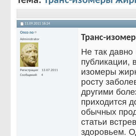
Тема:
Транс-изомеры жир
11.09.2011
16:24
Onco no
Транс-изоме
Administrator
Не так давно
публикации, 
изомеры жирн
Регистрация
13.07.2011
Сообщений
4
росту заболе
другими боле
приходится до
обычных прод
статьи встрев
здоровьем. О