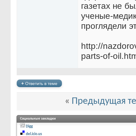
газетах не б
ученые-медик
проглядели э
http://nazdoro
parts-of-oil.ht
+
Ответить в теме
«
Предыдущая т
Социальные закладки
Digg
del.icio.us