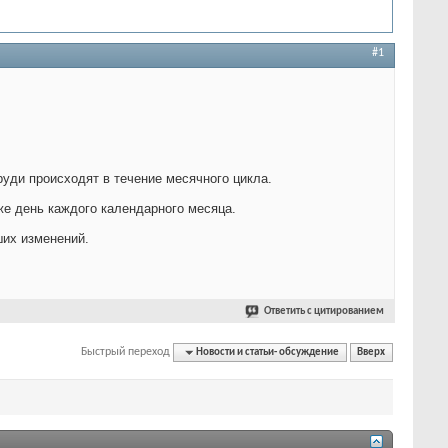
#1
руди происходят в течение месячного цикла.
же день каждого календарного месяца.
ших изменений.
Ответить с цитированием
Быстрый переход
Новости и статьи- обсуждение
Вверх