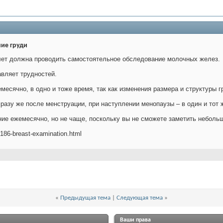
ие груди
ет должна проводить самостоятельное обследование молочных желез.
авляет трудностей.
есячно, в одно и тоже время, так как изменения размера и структуры г
азу же после менструации, при наступлении менопаузы – в один и тот 
ние ежемесячно, но не чаще, поскольку вы не сможете заметить неболь
/186-breast-examination.html
«
Предыдущая тема
|
Следующая тема
»
Ваши права