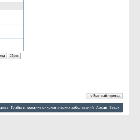
Быстрый переход
связь
Грибы в практике онкологических заболеваний
Архив
Вверх