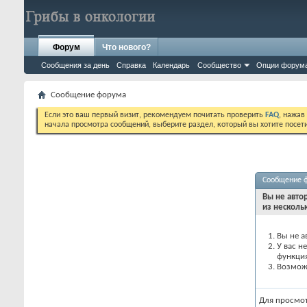
Форум
Что нового?
Сообщения за день
Справка
Календарь
Сообщество
Опции форум
Сообщение форума
Если это ваш первый визит, рекомендуем почитать проверить
FAQ
, нажав
начала просмотра сообщений, выберите раздел, который вы хотите посет
Сообщение 
Вы не авто
из несколь
Вы не а
У вас н
функци
Возможн
Для просмо